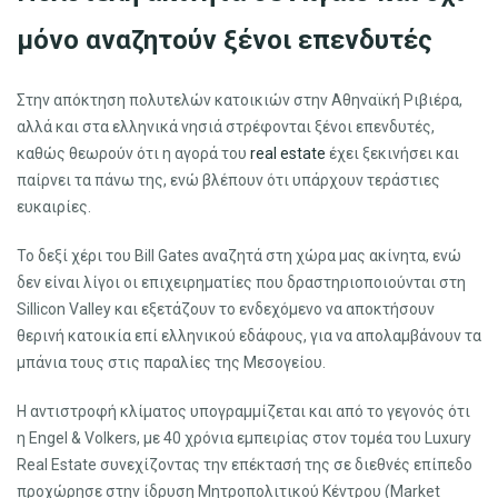
μόνο αναζητούν ξένοι επενδυτές
Στην απόκτηση πολυτελών κατοικιών στην Αθηναϊκή Ριβιέρα,
αλλά και στα ελληνικά νησιά στρέφονται ξένοι επενδυτές,
καθώς θεωρούν ότι η αγορά του
real estate
έχει ξεκινήσει και
παίρνει τα πάνω της, ενώ βλέπουν ότι υπάρχουν τεράστιες
ευκαιρίες.
Το δεξί χέρι του Bill Gates αναζητά στη χώρα μας ακίνητα, ενώ
δεν είναι λίγοι οι επιχειρηματίες που δραστηριοποιούνται στη
Sillicon Valley και εξετάζουν το ενδεχόμενο να αποκτήσουν
θερινή κατοικία επί ελληνικού εδάφους, για να απολαμβάνουν τα
μπάνια τους στις παραλίες της Μεσογείου.
Η αντιστροφή κλίματος υπογραμμίζεται και από το γεγονός ότι
η Engel & Volkers, με 40 χρόνια εμπειρίας στον τομέα του Luxury
Real Estate συνεχίζοντας την επέκτασή της σε διεθνές επίπεδο
προχώρησε στην ίδρυση Μητροπολιτικού Κέντρου (Market