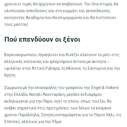
χρόνια οι τιμές θα αρχίσουν να ανεβαίνουν. Την ίδια στιγμή, θα
υλοποιήσει επενδύσεις και στο κομμάτι της εκπαίδευσης,
ανοίγοντας Ακαδημία που θα επιμορφώνει και θα πιστοποιεί
τους μεσίτες.
Πού επενδύουν οι ξένοι
Βορειοευρωπαίοι, Ισραηλινοί και Κινέζοι κλείνουν το μάτι στις
ελληνικές κατοικίες και φλερτάρουν έντονα με ακίνητα –
«φιλέτα» στην Αττική Ριβιέρα, τη Μύκονο, τη Σαντορίνη και την
Κρήτη.
Σύμφωνα με την επικεφαλής του γραφείου της Engel & Volkers
στην Ελλάδα, Ναταλί Λεονταράκη, μεγάλο ενδιαφέρον
εκδηλώνεται για την Πάρο, νησί το οποίο, όπως τονίζει, θα
ανέβει σημαντικά στις προτιμήσεις των ξένων τα επόμενα
χρόνια. Παράλληλα, ζήτηση καταγράφεται για το Πόρτο Χέλι, τις
Σπέτσες, αλλά και για την Ύδρα.