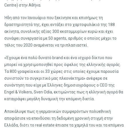
Centre) στην Αθήνα.
Ήδη από τον Ιανουάριο που ξεκίνησε και επισήμως τη
δραστηριότητά της, έχει εντάξει στο χαρτοφυλάκιό της 188
ακίνητα, συνολικής αξίας 300 εκατομμυρίων ευρώ και έχει
συνάψει συνεργασία με 50 agents, αριθμός ο οποίος μέχρι το
τέλος του 2020 αναμένεται να τριπλασιαστεί.
«Έχουμε ένα πολύ δυνατό brand και ένα ισχυρό δίκτυο που
μπορεί να χρησιμοποιηθεί προς όφελος της ελληνικής αγοράς.
Τα 800 γραφεία και οι 33 χώρες στις οποίες έχουμε παρουσία
συνιστούν το συγκριτικό μας πλεονέκτημα» ανέφερε σε
συνάντηση που είχε με Έλληνες δημοσιογράφους ο CEO της
Engel & Volkers, Sven Odia, εκτιμώντας πως η ελληνική αγορά θα
καταγράψει μεγάλη δυναμική την επόμενη διετία.
Αποκάλυψε πως η γερμανικών συμφερόντων πολυεθνική
αποφάσισε να επενδύσει τη δεδομένη χρονική στιγμή στην
Ελλάδα, διότι το real estate έπιασε τα χαμηλά του και τα επόμενα